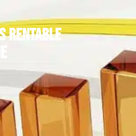
us rentable
ie